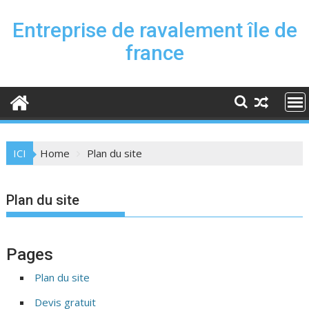
Skip
to
Entreprise de ravalement île de
content
france
ICI
Home
Plan du site
Plan du site
Pages
Plan du site
Devis gratuit