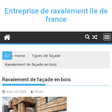
Skip
to
Entreprise de ravalement île de
content
france
ICI
Home
Types de façade
Ravalement de façade en bois
Ravalement de façade en bois
mars 24, 2024
Olivier